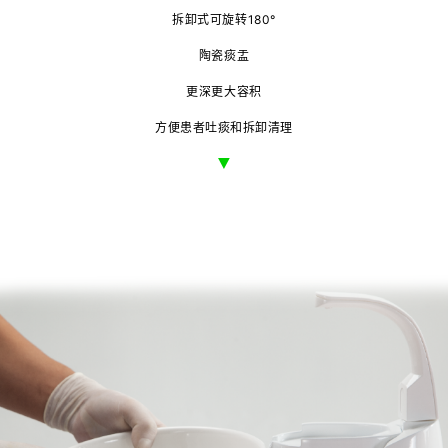
拆卸式可旋转180°
陶瓷痰盂
更深更大容积
方便患者吐痰和拆卸清理
▼