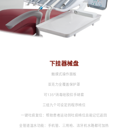
下挂器械盘
触摸式操作面板
亚克力全覆盖保护罩
可135
°
消毒硅胶拉手胡套
三组九个可设定的程序椅位
一键吐痰复位：帮助患者运动到吐痰椅位且能记忆返回
全管道温水功能：手机管、三用枪、洁牙机水路都可加热