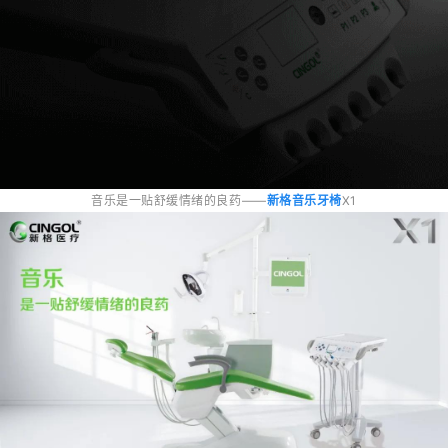
音乐是一贴舒缓情绪的良药——
新格音乐牙椅
X1