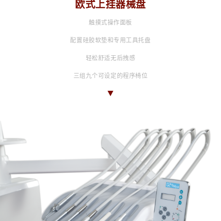
欧式上挂器械盘
触摸式操作面板
配置硅胶软垫和专用工具托盘
轻松舒适无后拽感
三组九个可设定的程序椅位
▼