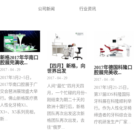
公司新闻
行业资讯
新格2017年华南口
腔展完满收...
【四月】新格，向
2017年德国科隆口
2017 - 04 - 29
世界出发
腔展完美收...
2017年3月2~5日，
2017 - 04 - 29
2017 - 04 - 06
2017华南口腔展于广
人间“最忙”四月天四
2017年3月21-25日，
交会琶洲展馆盛大举
月，一个忙碌的月份~
第37届IDS科隆国际
行。佛山新格医疗携
刚结束为期二十天的
牙科展在科隆顺利举
人性化牙椅X1、
欧洲十国行后，新格
行。作为人性化牙椅
X3+、X5系列亮相，
团队再次出发这次新
缔造者的牙科综合治
新...
格团队再次出发，去
疗机研发生产厂家...
往“俄罗...