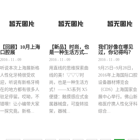
【回顾】10月上海
【新品】时尚，也
我们好像在哪见
口腔展
是一种生活方式...
过，你记得吗？
2016 - 11 - 09
2016 - 11 - 09
2016 - 11 - 09
听说本次上海展新格
用直线的思维探索曲
9月25日~9月28日，
人性化牙椅很受欢
线的美！▽▽▽时
2016年上海国际口腔
迎，听说有新格牙椅
尚，也是一种生活方
设备器材博览会
在的地方都有很多人
式！——X5系列 X5
（CDS）上海国家会
驻足停留。哎呦，不
便捷：触摸感应式金
展中心举行。佛山新
错噢！让小编带大家
属器械盘，可旋转挂
格医疗携人性化牙科
一探究竟。新格...
架，器械...
综合...