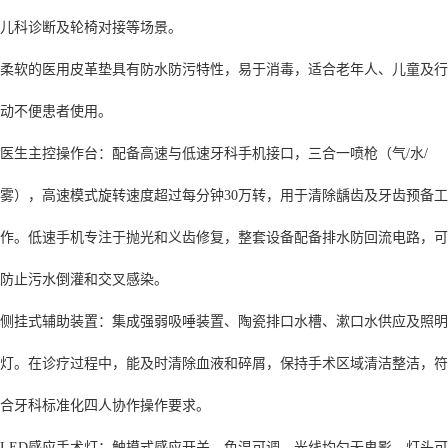
儿科诊断及轮椅对接等场景。
柔软的医用皮革垫具有防水防污特性，易于消毒，适合老年人、儿童及行
动不便患者使用。
医生主控操作台：配备高速与低速牙科手机接口，三合一喷枪（气/水/
雾），高速模式旋转速度超过每分钟30万转，用于清除龋齿及牙齿预备工
作。低速手机专注于抛光和义齿修复，整套设备配备排水防回流电路，可
防止污水倒灌和交叉感染。
侧挂式辅助装置：集成强弱吸唾装置、陶瓷排口水槽、漱口水供应及照明
灯。在诊疗过程中，能及时清除血液和碎屑，保持手术区域清洁整洁，符
合牙科标准化四人协作操作要求。
LED感应手术灯：触摸式感应开关，色温可调，光线均匀无鬼影，灯头可